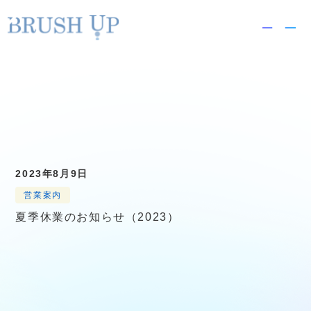
2023年8月
S
k
Archive
i
p
t
o
c
o
n
2023年8月9日
t
営業案内
e
夏季休業のお知らせ（2023）
n
t